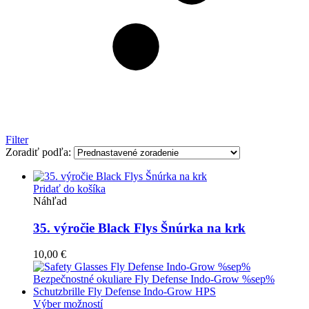
Filter
Zoradiť podľa:
Pridať do košíka
Náhľad
35. výročie Black Flys Šnúrka na krk
10,00
€
Tento
Výber možností