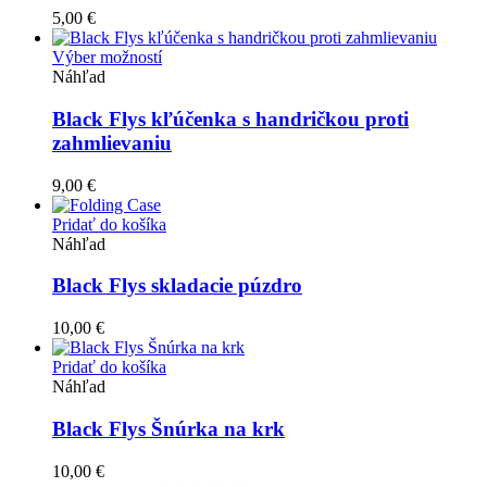
5,00
€
Tento
Výber možností
produkt
Náhľad
má
viacero
Black Flys kľúčenka s handričkou proti
variantov.
zahmlievaniu
Možnosti
si
9,00
€
môžete
vybrať
Pridať do košíka
na
Náhľad
stránke
produktu.
Black Flys skladacie púzdro
10,00
€
Pridať do košíka
Náhľad
Black Flys Šnúrka na krk
10,00
€