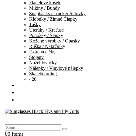
Flanelové košele
Mikiny / Bundy
Snapbacks / Trucker Šiltovky
Klobúky / Zimné Čiapky
Tašky
Uteráky / Kraťase
Ponožky / Šlapky
Kožené výrobky / Opasky
Rúška / Nákrčníky
Extra vecičky
Stojany
Nažehlovačky
Nálepky / Vinylové nálepky
Skateboarding
420
DARČEKOVÉ KARTY
VÝPREDAJ
KONTAKT
Search
0
0 items