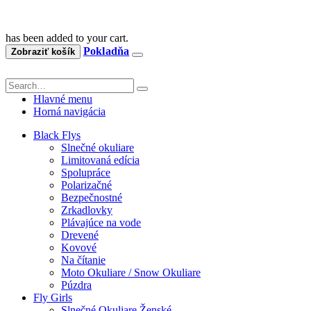
has been added to your cart.
Pokladňa
Zobraziť košík
Hlavné menu
Horná navigácia
Black Flys
Slnečné okuliare
Limitovaná edícia
Spolupráce
Polarizačné
Bezpečnostné
Zrkadlovky
Plávajúce na vode
Drevené
Kovové
Na čítanie
Moto Okuliare / Snow Okuliare
Púzdra
Fly Girls
Slnečné Okuliare Ženské