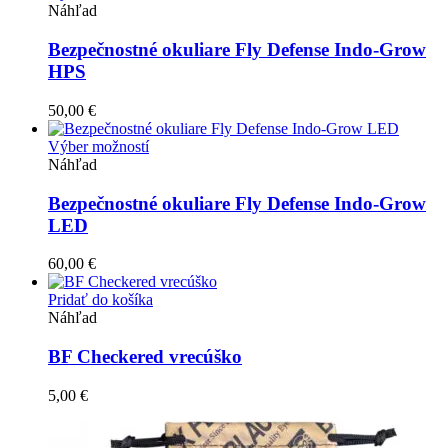
produkt
Náhľad
má
viacero
Bezpečnostné okuliare Fly Defense Indo-Grow
variantov.
HPS
Možnosti
si
50,00
€
môžete
vybrať
Tento
Výber možností
na
produkt
Náhľad
stránke
má
produktu.
viacero
Bezpečnostné okuliare Fly Defense Indo-Grow
variantov.
LED
Možnosti
si
60,00
€
môžete
vybrať
Pridať do košíka
na
Náhľad
stránke
produktu.
BF Checkered vrecúško
5,00
€