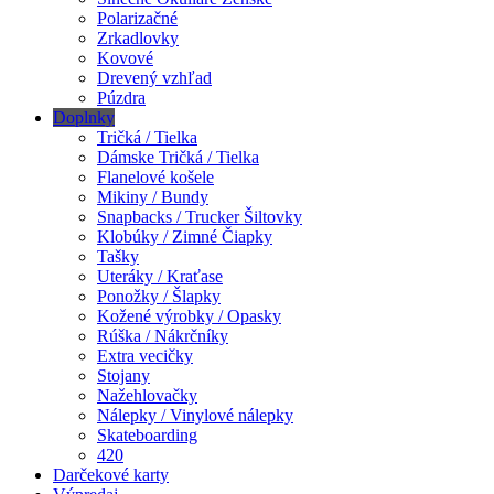
Polarizačné
Zrkadlovky
Kovové
Drevený vzhľad
Púzdra
Doplnky
Tričká / Tielka
Dámske Tričká / Tielka
Flanelové košele
Mikiny / Bundy
Snapbacks / Trucker Šiltovky
Klobúky / Zimné Čiapky
Tašky
Uteráky / Kraťase
Ponožky / Šlapky
Kožené výrobky / Opasky
Rúška / Nákrčníky
Extra vecičky
Stojany
Nažehlovačky
Nálepky / Vinylové nálepky
Skateboarding
420
Darčekové karty