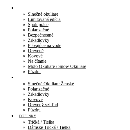
BLACK FLYS
Slnečné okuliare
Limitovaná edícia
Spolupráce
Polarizačné
Bezpečnostné
Zrkadlovky
Plávajúce na vode
Drevené
Kovové
Na čítanie
Moto Okuliare / Snow Okuliare
Púzdra
FLY GIRLS
Slnečné Okuliare Ženské
Polarizačné
Zrkadlovky
Kovové
Drevený vzhľad
Púzdra
DOPLNKY
Tričká / Tielka
Dámske Tričká / Tielka