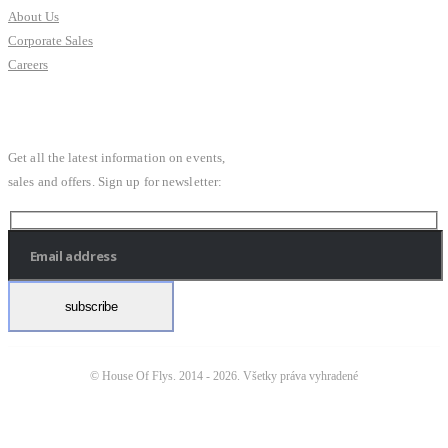
About Us
Corporate Sales
Careers
SUBSCRIBE NEWSLETTER
Get all the latest information on events,
sales and offers. Sign up for newsletter:
© House Of Flys. 2014 -
2026. Všetky práva vyhradené