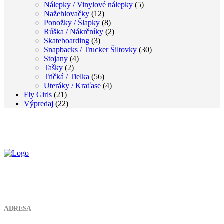
Nálepky / Vinylové nálepky
(5)
Nažehlovačky
(12)
Ponožky / Šlapky
(8)
Rúška / Nákrčníky
(2)
Skateboarding
(3)
Snapbacks / Trucker Šiltovky
(30)
Stojany
(4)
Tašky
(2)
Tričká / Tielka
(56)
Uteráky / Kraťase
(4)
Fly Girls
(21)
Výpredaj
(22)
KONTAKT
ADRESA
Vojenská 4934 01 LeviceSlovensko