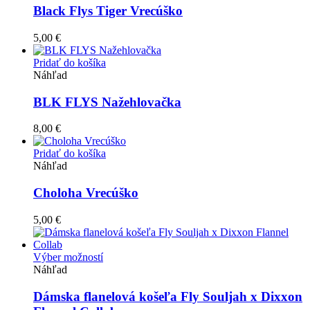
Black Flys Tiger Vrecúško
5,00
€
Pridať do košíka
Náhľad
BLK FLYS Nažehlovačka
8,00
€
Pridať do košíka
Náhľad
Choloha Vrecúško
5,00
€
Tento
Výber možností
produkt
Náhľad
má
viacero
Dámska flanelová košeľa Fly Souljah x Dixxon
variantov.