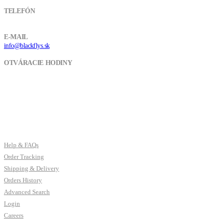
TELEFÓN
+421 918 037 948
E-MAIL
info@blackflys.sk
OTVÁRACIE HODINY
Pon - Pia / 9:00 - 16:00
CUSTOMER SERVICES
Help & FAQs
Order Tracking
Shipping & Delivery
Orders History
Advanced Search
Login
Careers