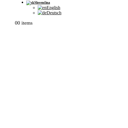
Slovenčina
English
Deutsch
0
0 items