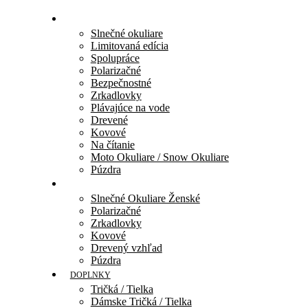
BLACK FLYS
Slnečné okuliare
Limitovaná edícia
Spolupráce
Polarizačné
Bezpečnostné
Zrkadlovky
Plávajúce na vode
Drevené
Kovové
Na čítanie
Moto Okuliare / Snow Okuliare
Púzdra
FLY GIRLS
Slnečné Okuliare Ženské
Polarizačné
Zrkadlovky
Kovové
Drevený vzhľad
Púzdra
DOPLNKY
Tričká / Tielka
Dámske Tričká / Tielka