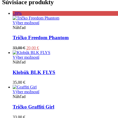
Súvisiace produkty
-39%
Tento
Výber možností
produkt
Náhľad
má
viacero
Tričko Freedom Phantom
variantov.
Možnosti
Pôvodná
Aktuálna
33,00
€
20,00
€
si
cena
cena
môžete
bola:
je:
Tento
Výber možností
vybrať
33,00 €.
20,00 €.
produkt
Náhľad
na
má
stránke
viacero
Klobúk BLK FLYS
produktu.
variantov.
Možnosti
35,00
€
si
môžete
Tento
Výber možností
vybrať
produkt
Náhľad
na
má
stránke
viacero
Tričko Graffiti Girl
produktu.
variantov.
Možnosti
33,00
€