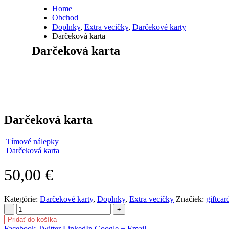
Home
Obchod
Doplnky
,
Extra vecičky
,
Darčekové karty
Darčeková karta
Darčeková karta
Darčeková karta
Tímové nálepky
Darčeková karta
50,00
€
Kategórie:
Darčekové karty
,
Doplnky
,
Extra vecičky
Značiek:
giftcar
-
+
Pridať do košíka
Facebook
Twitter
LinkedIn
Google +
Email