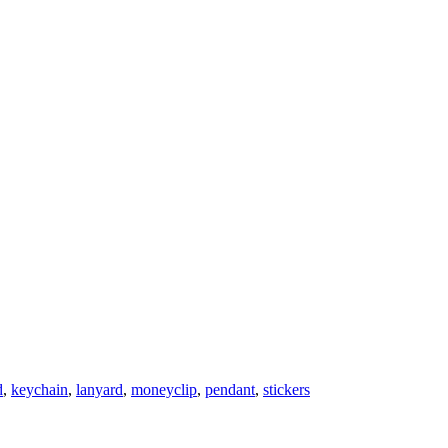
d
,
keychain
,
lanyard
,
moneyclip
,
pendant
,
stickers