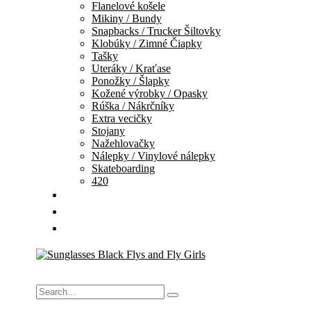
Flanelové košele
Mikiny / Bundy
Snapbacks / Trucker Šiltovky
Klobúky / Zimné Čiapky
Tašky
Uteráky / Kraťase
Ponožky / Šlapky
Kožené výrobky / Opasky
Rúška / Nákrčníky
Extra vecičky
Stojany
Nažehlovačky
Nálepky / Vinylové nálepky
Skateboarding
420
DARČEKOVÉ KARTY
VÝPREDAJ
KONTAKT
Search