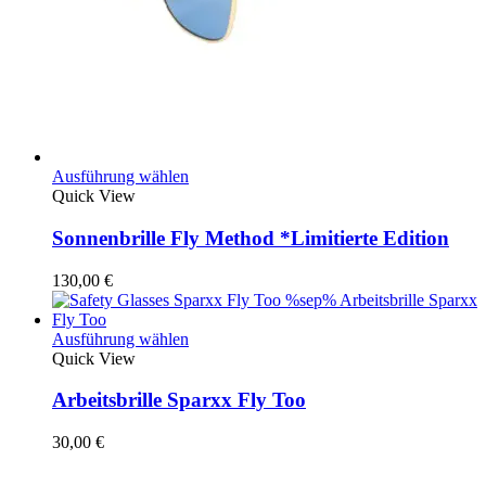
Dieses
Ausführung wählen
Produkt
Quick View
weist
mehrere
Sonnenbrille Fly Method *Limitierte Edition
Varianten
auf.
130,00
€
Die
Optionen
können
Dieses
Ausführung wählen
auf
Produkt
Quick View
der
weist
Produktseite
mehrere
Arbeitsbrille Sparxx Fly Too
gewählt
Varianten
werden
auf.
30,00
€
Die
Optionen