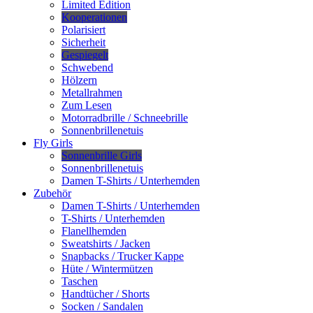
Limited Edition
Kooperationen
Polarisiert
Sicherheit
Gespiegelt
Schwebend
Hölzern
Metallrahmen
Zum Lesen
Motorradbrille / Schneebrille
Sonnenbrillenetuis
Fly Girls
Sonnenbrille Girls
Sonnenbrillenetuis
Damen T-Shirts / Unterhemden
Zubehör
Damen T-Shirts / Unterhemden
T-Shirts / Unterhemden
Flanellhemden
Sweatshirts / Jacken
Snapbacks / Trucker Kappe
Hüte / Wintermützen
Taschen
Handtücher / Shorts
Socken / Sandalen