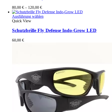
Varianten
auf.
Preisspanne:
80,00
€
–
120,00
€
Die
80,00 €
Optionen
bis
Dieses
Ausführung wählen
können
120,00 €
Produkt
Quick View
auf
weist
der
mehrere
Schutzbrille Fly Defense Indo-Grow LED
Produktseite
Varianten
gewählt
auf.
60,00
€
werden
Die
Optionen
können
auf
der
Produktseite
gewählt
werden