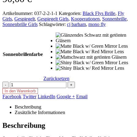
Artikelnummer:
037-2-2-1-1
Kategorien:
Black Flys Brille
,
Fly
Girls
,
Gespiegelt
,
Gespiegelt Girls
,
Kooperationen
,
Sonnenbrille
,
Sonnenbrille Girls
Schlagwörter:
cj barham
,
mono fly
Sonnenbrillenfarbe
Zurücksetzen
-
+
In den Warenkorb
Facebook
Twitter
LinkedIn
Google +
Email
Beschreibung
Zusätzliche Informationen
Beschreibung