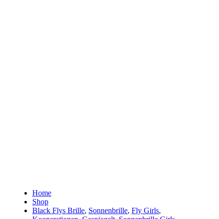
Home
Shop
Black Flys Brille
,
Sonnenbrille
,
Fly Girls
,