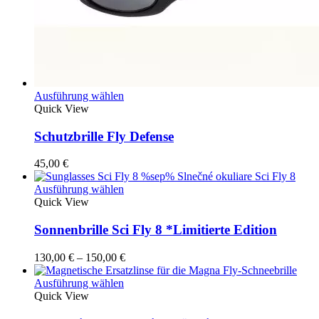
Dieses
Ausführung wählen
Produkt
Quick View
weist
mehrere
Schutzbrille Fly Defense
Varianten
auf.
45,00
€
Die
Optionen
Dieses
Ausführung wählen
können
Produkt
Quick View
auf
weist
der
mehrere
Sonnenbrille Sci Fly 8 *Limitierte Edition
Produktseite
Varianten
gewählt
auf.
Preisspanne:
130,00
€
–
150,00
€
werden
Die
130,00 €
Optionen
Dieses
bis
Ausführung wählen
können
Produkt
150,00 €
Quick View
auf
weist
der