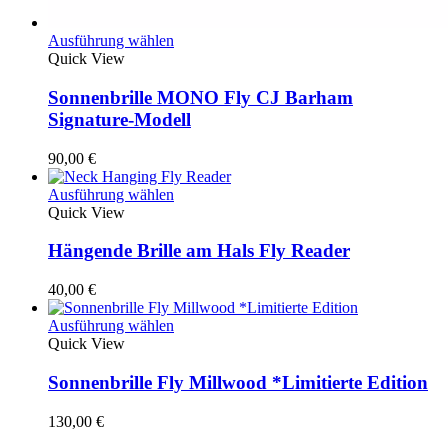
Dieses
Ausführung wählen
Produkt
Quick View
weist
mehrere
Sonnenbrille MONO Fly CJ Barham
Varianten
Signature-Modell
auf.
Die
90,00
€
Optionen
können
Dieses
Ausführung wählen
auf
Produkt
Quick View
der
weist
Produktseite
mehrere
Hängende Brille am Hals Fly Reader
gewählt
Varianten
werden
auf.
40,00
€
Die
Optionen
Dieses
Ausführung wählen
können
Produkt
Quick View
auf
weist
der
mehrere
Sonnenbrille Fly Millwood *Limitierte Edition
Produktseite
Varianten
gewählt
auf.
130,00
€
werden
Die