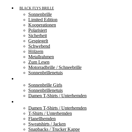
BLACK FLYS BRILLE
Sonnenbrille
Limited Edition
Kooperationen
Polarisiert
Sicherheit
Gespiegelt
Schwebend
Hölzern
Metallrahmen
Zum Lesen
Motorradbrille / Schneebrille
Sonnenbrillenetuis
FLY GIRLS
Sonnenbrille Girls
Sonnenbrillenetuis
Damen T-Shirts / Unterhemden
ZUBEHÖR
Damen T-Shirts / Unterhemden
T-Shirts / Unterhemden
Flanellhemden
Sweatshirts / Jacken
Snapbacks / Trucker Kappe