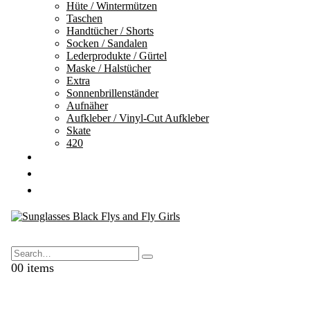
Hüte / Wintermützen
Taschen
Handtücher / Shorts
Socken / Sandalen
Lederprodukte / Gürtel
Maske / Halstücher
Extra
Sonnenbrillenständer
Aufnäher
Aufkleber / Vinyl-Cut Aufkleber
Skate
420
GESCHENKKARTEN
AUSVERKAUF
KONTAKTE
Search
0
0 items