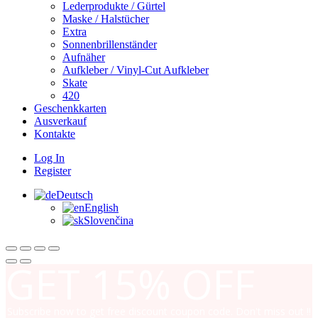
Lederprodukte / Gürtel
Maske / Halstücher
Extra
Sonnenbrillenständer
Aufnäher
Aufkleber / Vinyl-Cut Aufkleber
Skate
420
Geschenkkarten
Ausverkauf
Kontakte
Log In
Register
Deutsch
English
Slovenčina
GET
15% OFF
Subscribe now to get free discount coupon code. Don't miss out !!