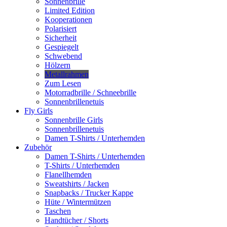
Sonnenbrille
Limited Edition
Kooperationen
Polarisiert
Sicherheit
Gespiegelt
Schwebend
Hölzern
Metallrahmen
Zum Lesen
Motorradbrille / Schneebrille
Sonnenbrillenetuis
Fly Girls
Sonnenbrille Girls
Sonnenbrillenetuis
Damen T-Shirts / Unterhemden
Zubehör
Damen T-Shirts / Unterhemden
T-Shirts / Unterhemden
Flanellhemden
Sweatshirts / Jacken
Snapbacks / Trucker Kappe
Hüte / Wintermützen
Taschen
Handtücher / Shorts