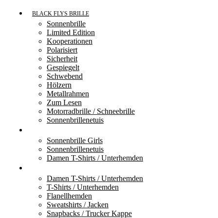
BLACK FLYS BRILLE
Sonnenbrille
Limited Edition
Kooperationen
Polarisiert
Sicherheit
Gespiegelt
Schwebend
Hölzern
Metallrahmen
Zum Lesen
Motorradbrille / Schneebrille
Sonnenbrillenetuis
FLY GIRLS
Sonnenbrille Girls
Sonnenbrillenetuis
Damen T-Shirts / Unterhemden
ZUBEHÖR
Damen T-Shirts / Unterhemden
T-Shirts / Unterhemden
Flanellhemden
Sweatshirts / Jacken
Snapbacks / Trucker Kappe