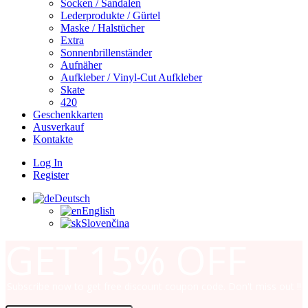
Socken / Sandalen
Lederprodukte / Gürtel
Maske / Halstücher
Extra
Sonnenbrillenständer
Aufnäher
Aufkleber / Vinyl-Cut Aufkleber
Skate
420
Geschenkkarten
Ausverkauf
Kontakte
Log In
Register
Deutsch
English
Slovenčina
GET
15% OFF
Subscribe now to get free discount coupon code. Don't miss out !!