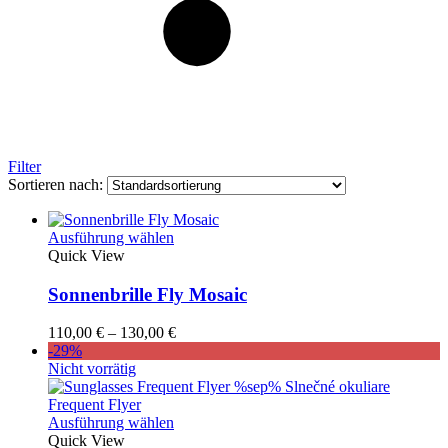
Filter
Sortieren nach:
Dieses
Ausführung wählen
Produkt
Quick View
weist
mehrere
Sonnenbrille Fly Mosaic
Varianten
auf.
Preisspanne:
110,00
€
–
130,00
€
Die
110,00 €
-29%
Optionen
bis
Nicht vorrätig
können
130,00 €
auf
der
Dieses
Ausführung wählen
Produktseite
Produkt
Quick View