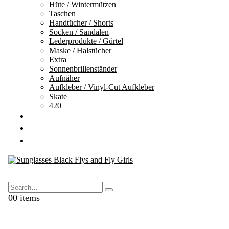
Hüte / Wintermützen
Taschen
Handtücher / Shorts
Socken / Sandalen
Lederprodukte / Gürtel
Maske / Halstücher
Extra
Sonnenbrillenständer
Aufnäher
Aufkleber / Vinyl-Cut Aufkleber
Skate
420
GESCHENKKARTEN
AUSVERKAUF
KONTAKTE
Search
0
0 items