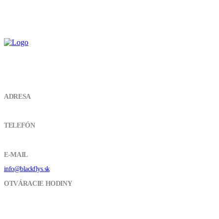
KONTAKT
ADRESA
Vojenská 4934 01 LeviceSlovensko
TELEFÓN
+421 918 037 948
E-MAIL
info@blackflys.sk
OTVÁRACIE HODINY
Pon - Pia / 9:00 - 16:00