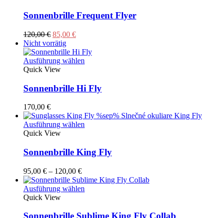
gewählt
weist
werden
mehrere
Sonnenbrille Frequent Flyer
Varianten
auf.
Ursprünglicher
Aktueller
120,00
€
85,00
€
Die
Preis
Preis
Nicht vorrätig
Optionen
war:
ist:
können
120,00 €
85,00 €.
Dieses
Ausführung wählen
auf
Produkt
Quick View
der
weist
Produktseite
mehrere
Sonnenbrille Hi Fly
gewählt
Varianten
werden
auf.
170,00
€
Die
Optionen
Dieses
Ausführung wählen
können
Produkt
Quick View
auf
weist
der
mehrere
Sonnenbrille King Fly
Produktseite
Varianten
gewählt
auf.
Preisspanne:
95,00
€
–
120,00
€
werden
Die
95,00 €
Optionen
bis
Dieses
Ausführung wählen
können
120,00 €
Produkt
Quick View
auf
weist
der
mehrere
Sonnenbrille Sublime King Fly Collab