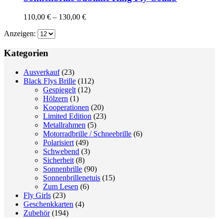
Produktseite
Varianten
gewählt
auf.
Preisspanne:
110,00
€
–
130,00
€
werden
Die
110,00 €
Optionen
Anzeigen:
bis
können
130,00 €
auf
Kategorien
der
Produktseite
Ausverkauf
(23)
gewählt
Black Flys Brille
(112)
werden
Gespiegelt
(12)
Hölzern
(1)
Kooperationen
(20)
Limited Edition
(23)
Metallrahmen
(5)
Motorradbrille / Schneebrille
(6)
Polarisiert
(49)
Schwebend
(3)
Sicherheit
(8)
Sonnenbrille
(90)
Sonnenbrillenetuis
(15)
Zum Lesen
(6)
Fly Girls
(23)
Geschenkkarten
(4)
Zubehör
(194)