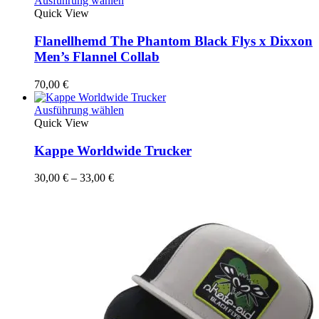
Ausführung wählen
Produkt
Quick View
weist
mehrere
Flanellhemd The Phantom Black Flys x Dixxon
Varianten
Men’s Flannel Collab
auf.
Die
70,00
€
Optionen
können
Dieses
Ausführung wählen
auf
Produkt
Quick View
der
weist
Produktseite
mehrere
Kappe Worldwide Trucker
gewählt
Varianten
werden
auf.
Preisspanne:
30,00
€
–
33,00
€
Die
30,00 €
Optionen
bis
können
33,00 €
auf
der
Produktseite
gewählt
werden