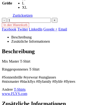
Größe
L
XL
Zurücksetzen
-
+
In den Warenkorb
Facebook
Twitter
LinkedIn
Google +
Email
Beschreibung
Zusätzliche Informationen
Beschreibung
Mix Master T-Shirt
Ringgesponnenes T-Shirt
#Sonnenbrille #eyewear #sunglasses
#mixmaster #blackflys #flyfamily #flylife #flytees
Andere
T-Shirts
www.FLYS.com
Zusätzliche Informationen