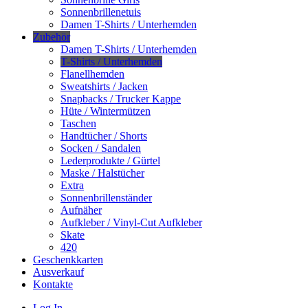
Sonnenbrillenetuis
Damen T-Shirts / Unterhemden
Zubehör
Damen T-Shirts / Unterhemden
T-Shirts / Unterhemden
Flanellhemden
Sweatshirts / Jacken
Snapbacks / Trucker Kappe
Hüte / Wintermützen
Taschen
Handtücher / Shorts
Socken / Sandalen
Lederprodukte / Gürtel
Maske / Halstücher
Extra
Sonnenbrillenständer
Aufnäher
Aufkleber / Vinyl-Cut Aufkleber
Skate
420
Geschenkkarten
Ausverkauf
Kontakte
Log In