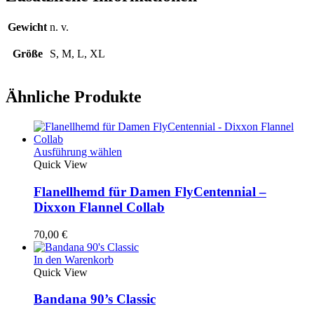
Gewicht
n. v.
Größe
S, M, L, XL
Ähnliche Produkte
Dieses
Ausführung wählen
Produkt
Quick View
weist
mehrere
Flanellhemd für Damen FlyCentennial –
Varianten
Dixxon Flannel Collab
auf.
Die
70,00
€
Optionen
können
In den Warenkorb
auf
Quick View
der
Produktseite
Bandana 90’s Classic
gewählt