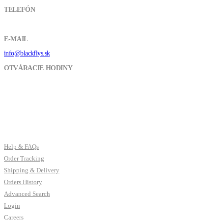
TELEFÓN
+421 918 037 948
E-MAIL
info@blackflys.sk
OTVÁRACIE HODINY
Pon - Pia / 9:00 - 16:00
CUSTOMER SERVICES
Help & FAQs
Order Tracking
Shipping & Delivery
Orders History
Advanced Search
Login
Careers