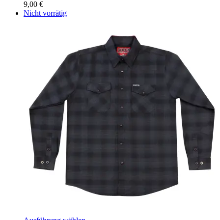
9,00
€
Nicht vorrätig
Dieses