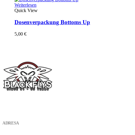
auf
Weiterlesen
der
Quick View
Produktseite
gewählt
Dosenverpackung Bottoms Up
werden
5,00
€
KONTAKT
ADRESA
Vojenská 4934 01 LeviceSlovensko