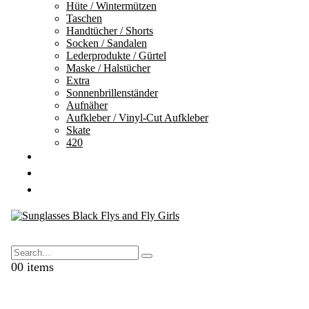
Hüte / Wintermützen
Taschen
Handtücher / Shorts
Socken / Sandalen
Lederprodukte / Gürtel
Maske / Halstücher
Extra
Sonnenbrillenständer
Aufnäher
Aufkleber / Vinyl-Cut Aufkleber
Skate
420
GESCHENKKARTEN
AUSVERKAUF
KONTAKTE
Search
0
0 items