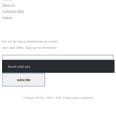
About Us
Corporate Sales
Careers
SUBSCRIBE NEWSLETTER
Get all the latest information on events,
sales and offers. Sign up for newsletter:
© House Of Flys. 2014 -
2026. Všetky práva vyhradené