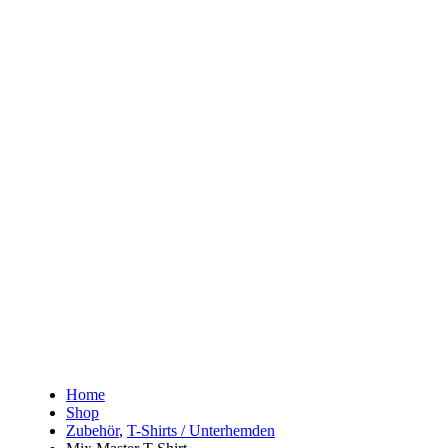
Home
Shop
Zubehör
,
T-Shirts / Unterhemden