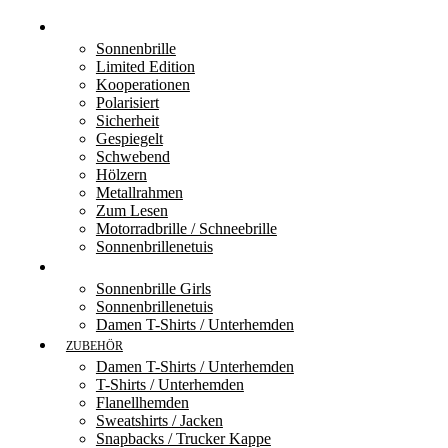
BLACK FLYS BRILLE
Sonnenbrille
Limited Edition
Kooperationen
Polarisiert
Sicherheit
Gespiegelt
Schwebend
Hölzern
Metallrahmen
Zum Lesen
Motorradbrille / Schneebrille
Sonnenbrillenetuis
FLY GIRLS
Sonnenbrille Girls
Sonnenbrillenetuis
Damen T-Shirts / Unterhemden
ZUBEHÖR
Damen T-Shirts / Unterhemden
T-Shirts / Unterhemden
Flanellhemden
Sweatshirts / Jacken
Snapbacks / Trucker Kappe